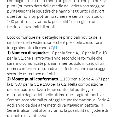
compagini che schiereranno un giocatore con più di 727
punti (numero dato dalla media dell’atleta con maggior
punteggio tra le squadre che hanno raggiunto i play off
quest’anno) non potranno schierare centrali con più di
200 punti, ma avranno la possibilità di scegliere un
terzino senza limiti di punti.
Ecco comunque nel dettaglio le principali novità della
circolare della Federazione, che è possibile consultare
integralmente cliccando
QUI
.
1) Numero di squadre
: 10 per la Serie A, 10 per la B e 10
per la C1, che si affronteranno secondo le formule che
saranno comunicate prossimamente. Solo in caso di un
numero inferiore di squadre si effettueranno ripescaggi
secondo criteri ben definiti.
2) Monte punti confermato
: 1.150 per la Serie A, 671 per
la B, 307 per la C1 e 130 per la C2. Nella composizione
delle squadre si dovrà tener conto del punteggio
maturato dagli atleti nelle ultime due stagioni sportive.
Sempre secondo tali punteggi alcune formazioni di Serie A
godranno da due a tre metri di vantaggio in battuta. In
Serie B, alcuni battitori avranno la possibilità di godere di
un metro di vantaggio.