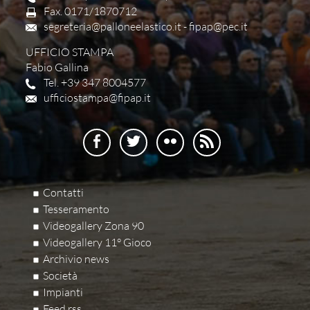
Fax. 0171/1870712
segreteria@palloneelastico.it
-
fipap@pec.it
UFFICIO STAMPA
Fabio Gallina
Tel. +39 347 8004577
ufficiostampa@fipap.it
Contatti
Tesseramento
Videogallery Zona 90
Videogallery 11° Gioco
Archivio news
Società
Impianti
Feed rss