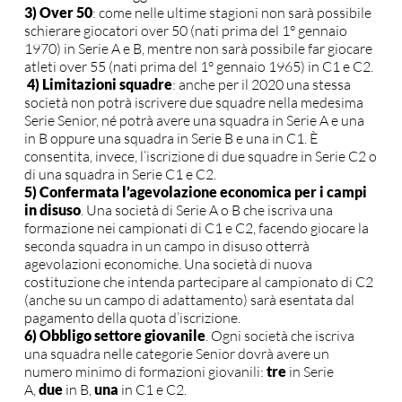
3) Over 50
: come nelle ultime stagioni non sarà possibile
schierare giocatori over 50 (nati prima del 1° gennaio
1970) in Serie A e B, mentre non sarà possibile far giocare
atleti over 55 (nati prima del 1° gennaio 1965) in C1 e C2.
4) Limitazioni squadre
: anche per il 2020 una stessa
società non potrà iscrivere due squadre nella medesima
Serie Senior, né potrà avere una squadra in Serie A e una
in B oppure una squadra in Serie B e una in C1. È
consentita, invece, l’iscrizione di due squadre in Serie C2 o
di una squadra in Serie C1 e C2.
5) Confermata l’agevolazione economica per i campi
in disuso
. Una società di Serie A o B che iscriva una
formazione nei campionati di C1 e C2, facendo giocare la
seconda squadra in un campo in disuso otterrà
agevolazioni economiche. Una società di nuova
costituzione che intenda partecipare al campionato di C2
(anche su un campo di adattamento) sarà esentata dal
pagamento della quota d’iscrizione.
6) Obbligo settore giovanile
. Ogni società che iscriva
una squadra nelle categorie Senior dovrà avere un
numero minimo di formazioni giovanili:
tre
in Serie
A,
due
in B,
una
in C1 e C2.