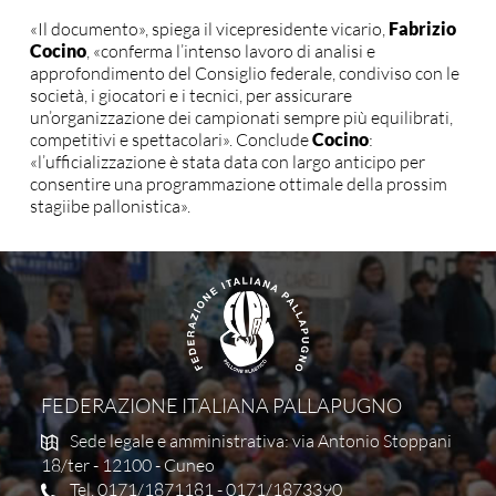
«Il documento», spiega il vicepresidente vicario,
Fabrizio
Cocino
, «conferma l’intenso lavoro di analisi e
approfondimento del Consiglio federale, condiviso con le
società, i giocatori e i tecnici, per assicurare
un’organizzazione dei campionati sempre più equilibrati,
competitivi e spettacolari». Conclude
Cocino
:
«l’ufficializzazione è stata data con largo anticipo per
consentire una programmazione ottimale della prossim
stagiibe pallonistica».
FEDERAZIONE ITALIANA PALLAPUGNO
Sede legale e amministrativa: via Antonio Stoppani
18/ter - 12100 - Cuneo
Tel. 0171/1871181 - 0171/1873390