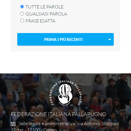
TUTTE LE PAROLE
QUALSIASI PAROLA
FRASE ESATTA
PRIMA I PIÙ RECENTI
FEDERAZIONE ITALIANA PALLAPUGNO
Sede legale e amministrativa: via Antonio Stoppani
18/ter - 12100 - Cuneo