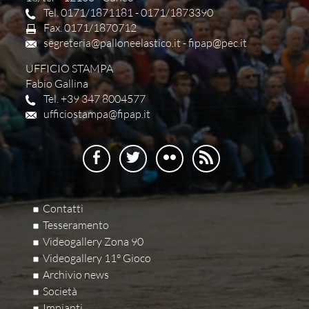
Tel. 0171/1871181 - 0171/1873390
Fax. 0171/1870712
segreteria@palloneelastico.it
-
fipap@pec.it
UFFICIO STAMPA
Fabio Gallina
Tel. +39 347 8004577
ufficiostampa@fipap.it
Contatti
Tesseramento
Videogallery Zona 90
Videogallery 11° Gioco
Archivio news
Società
Impianti