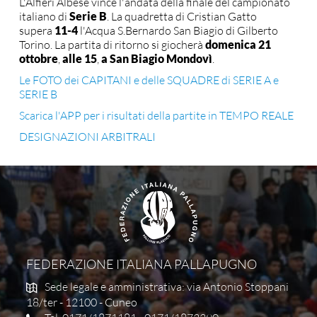
L'Alfieri Albese vince l'andata della finale del campionato
italiano di
Serie B
. La quadretta di Cristian Gatto
supera
11-4
l'Acqua S.Bernardo San Biagio di Gilberto
Torino. La partita di ritorno si giocherà
domenica 21
ottobre
,
alle 15
,
a San Biagio Mondovì
.
Le FOTO dei CAPITANI e delle SQUADRE di SERIE A e
SERIE B
Scarica l'APP per i risultati della partite in TEMPO REALE
DESIGNAZIONI ARBITRALI
FEDERAZIONE ITALIANA PALLAPUGNO
Sede legale e amministrativa: via Antonio Stoppani
18/ter - 12100 - Cuneo