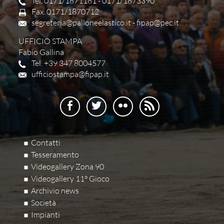
Tel. 0171/1871181 - 0171/1873390
Fax. 0171/1870712
segreteria@palloneelastico.it
-
fipap@pec.it
UFFICIO STAMPA
Fabio Gallina
Tel. +39 347 8004577
ufficiostampa@fipap.it
Contatti
Tesseramento
Videogallery Zona 90
Videogallery 11° Gioco
Archivio news
Società
Impianti