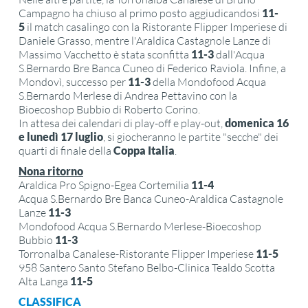
Campagno ha chiuso al primo posto aggiudicandosi
11-
5
il match casalingo con la Ristorante Flipper Imperiese di
Daniele Grasso, mentre l'Araldica Castagnole Lanze di
Massimo Vacchetto è stata sconfitta
11-3
dall'Acqua
S.Bernardo Bre Banca Cuneo di Federico Raviola. Infine, a
Mondovì, successo per
11-3
della Mondofood Acqua
S.Bernardo Merlese di Andrea Pettavino con la
Bioecoshop Bubbio di Roberto Corino.
In attesa dei calendari di play-off e play-out,
domenica 16
e lunedì 17 luglio
, si giocheranno le partite "secche" dei
quarti di finale della
Coppa Italia
.
Nona ritorno
Araldica Pro Spigno-Egea Cortemilia
11-4
Acqua S.Bernardo Bre Banca Cuneo-Araldica Castagnole
Lanze
11-3
Mondofood Acqua S.Bernardo Merlese-Bioecoshop
Bubbio
11-3
Torronalba Canalese-Ristorante Flipper Imperiese
11-5
958 Santero Santo Stefano Belbo-Clinica Tealdo Scotta
Alta Langa
11-5
CLASSIFICA