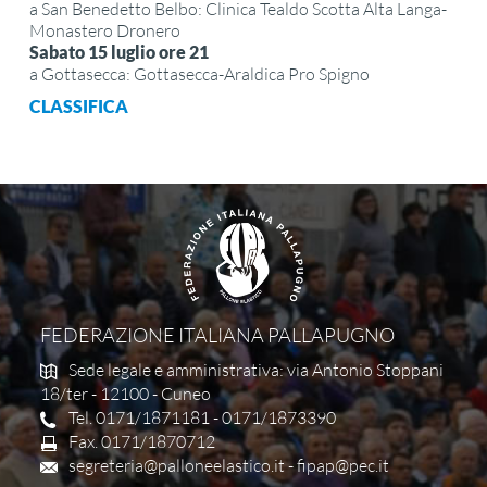
a San Benedetto Belbo: Clinica Tealdo Scotta Alta Langa-
Monastero Dronero
Sabato 15 luglio ore 21
a Gottasecca: Gottasecca-Araldica Pro Spigno
CLASSIFICA
FEDERAZIONE ITALIANA PALLAPUGNO
Sede legale e amministrativa: via Antonio Stoppani
18/ter - 12100 - Cuneo
Tel. 0171/1871181 - 0171/1873390
Fax. 0171/1870712
segreteria@palloneelastico.it
-
fipap@pec.it