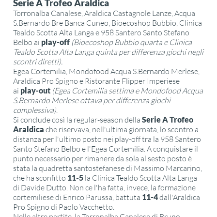
Serie A Trofeo Araldica
Torronalba Canalese, Araldica Castagnole Lanze, Acqua
S.Bernardo Bre Banca Cuneo, Bioecoshop Bubbio, Clinica
Tealdo Scotta Alta Langa e 958 Santero Santo Stefano
Belbo ai
play-off
(
Bioecoshop Bubbio quarta e Clinica
Tealdo Scotta Alta Langa quinta per differenza giochi negli
scontri diretti)
.
Egea Cortemilia, Mondofood Acqua S.Bernardo Merlese,
Araldica Pro Spigno e Ristorante Flipper Imperiese
ai
play-out
(
Egea Cortemilia settima e Mondofood Acqua
S.Bernardo Merlese ottava per differenza giochi
complessiva)
.
Si conclude così la regular-season della
Serie A Trofeo
Araldica
che riservava, nell'ultima giornata, lo scontro a
distanza per l'ultimo posto nei play-off tra la 958 Santero
Santo Stefano Belbo e l'Egea Cortemilia. A conquistare il
punto necessario per rimanere da sola al sesto posto è
stata la quadretta santostefanese di Massimo Marcarino,
che ha sconfitto
11-5
la Clinica Tealdo Scotta Alta Langa
di Davide Dutto. Non ce l'ha fatta, invece, la formazione
cortemiliese di Enrico Parussa, battuta
11-4
dall'Araldica
Pro Spigno di Paolo Vacchetto.
Nelle altre partite, la Torronalba Canalese di Bruno