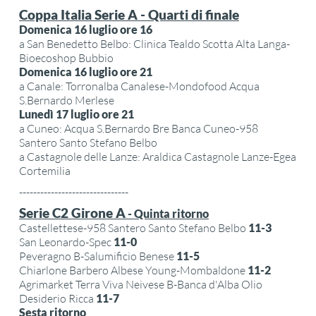
Coppa Italia Serie A - Quarti di finale
Domenica 16 luglio ore 16
a San Benedetto Belbo: Clinica Tealdo Scotta Alta Langa-
Bioecoshop Bubbio
Domenica 16 luglio ore 21
a Canale: Torronalba Canalese-Mondofood Acqua
S.Bernardo Merlese
Lunedì 17 luglio ore 21
a Cuneo: Acqua S.Bernardo Bre Banca Cuneo-958
Santero Santo Stefano Belbo
a Castagnole delle Lanze: Araldica Castagnole Lanze-Egea
Cortemilia
-------------------------------
Serie C2 Girone A
- Quinta ritorno
Castellettese-958 Santero Santo Stefano Belbo
11-3
San Leonardo-Spec
11-0
Peveragno B-Salumificio Benese
11-5
Chiarlone Barbero Albese Young-Mombaldone
11-2
Agrimarket Terra Viva Neivese B-Banca d'Alba Olio
Desiderio Ricca
11-7
Sesta ritorno