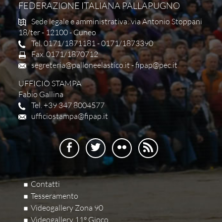
FEDERAZIONE ITALIANA PALLAPUGNO
Sede legale e amministrativa: via Antonio Stoppani
18/ter - 12100 - Cuneo
Tel. 0171/1871181 - 0171/1873390
Fax. 0171/1870712
segreteria@palloneelastico.it
-
fipap@pec.it
UFFICIO STAMPA
Fabio Gallina
Tel. +39 347 8004577
ufficiostampa@fipap.it
Contatti
Tesseramento
Videogallery Zona 90
Videogallery 11° Gioco