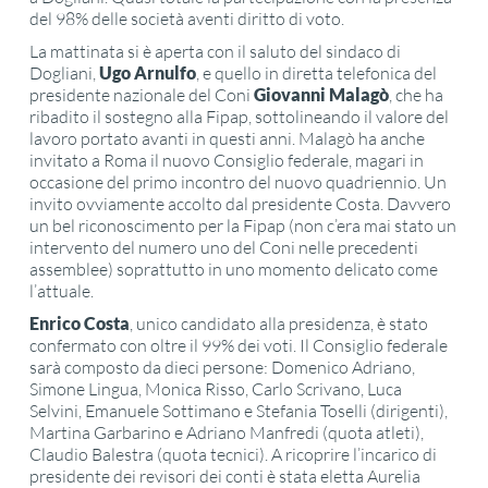
del 98% delle società aventi diritto di voto.
La mattinata si è aperta con il saluto del sindaco di
Dogliani,
Ugo Arnulfo
, e quello in diretta telefonica del
presidente nazionale del Coni
Giovanni Malagò
, che ha
ribadito il sostegno alla Fipap, sottolineando il valore del
lavoro portato avanti in questi anni. Malagò ha anche
invitato a Roma il nuovo Consiglio federale, magari in
occasione del primo incontro del nuovo quadriennio. Un
invito ovviamente accolto dal presidente Costa. Davvero
un bel riconoscimento per la Fipap (non c’era mai stato un
intervento del numero uno del Coni nelle precedenti
assemblee) soprattutto in uno momento delicato come
l’attuale.
Enrico Costa
, unico candidato alla presidenza, è stato
confermato con oltre il 99% dei voti. Il Consiglio federale
sarà composto da dieci persone: Domenico Adriano,
Simone Lingua, Monica Risso, Carlo Scrivano, Luca
Selvini, Emanuele Sottimano e Stefania Toselli (dirigenti),
Martina Garbarino e Adriano Manfredi (quota atleti),
Claudio Balestra (quota tecnici). A ricoprire l’incarico di
presidente dei revisori dei conti è stata eletta Aurelia