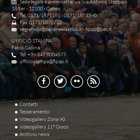
Sede legale e amministrativa: via Antonio Stoppani
18/ter - 12100 - Cuneo
Tel. 0171/1871181 - 0171/1873390
Fax. 0171/1870712
segreteria@palloneelastico.it
-
fipap@pec.it
UFFICIO STAMPA
Fabio Gallina
Tel. +39 347 8004577
ufficiostampa@fipap.it
Contatti
Tesseramento
Videogallery Zona 90
Videogallery 11° Gioco
Archivio news