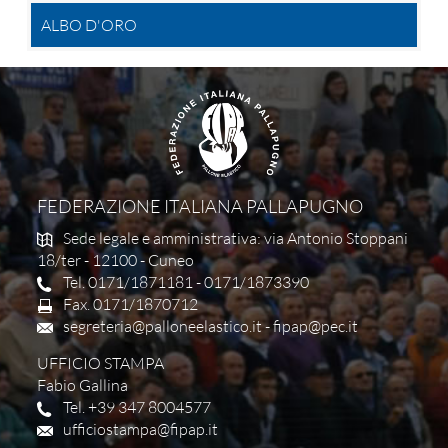
ALBO D'ORO
FEDERAZIONE ITALIANA PALLAPUGNO
Sede legale e amministrativa: via Antonio Stoppani
18/ter - 12100 - Cuneo
Tel. 0171/1871181 - 0171/1873390
Fax. 0171/1870712
segreteria@palloneelastico.it
-
fipap@pec.it
UFFICIO STAMPA
Fabio Gallina
Tel. +39 347 8004577
ufficiostampa@fipap.it