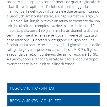
squadre di pallapugno sono formate da quattro giocatori:
il battitore (il capitano e l’atleta sul quale poggia la
maggior parte del gioco), il centrale e due terzini. Il campo
di gioco, chiamato sferisterio, è lungo 90 metri e largo 16.
Su uno dei lati lunghi si trova un muro sormontato da una
rete la cui altezza complessiva dev’essere di almeno 12
metri. La palla pesa 190 grammi e ha un diametro di dieci
centimetri, mentre nelle serie giovanili viene utilizzata di
peso inferiore. I giocatori proteggono il pugno con una
fasciatura. La partite terminano agli 11 giochi; quelle delle
categorie giovanili possono concludersi a 9, 8, 7 o 5 giochi
a seconda dell’età. Il punteggio dei singoli giochi è 15, 30,
40, gioco, dopo aver conquistato la “caccia” oppure dopo
aver mandato la palla oltre la line di fondo.
REGOLAMENTO - SINTESI
REGOLAMENTO - COMPLETO