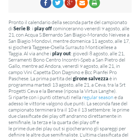
Pronto il calendario della seconda parte del campionato
di
Serie B
: i
play off
cominceranno venerdì 9 agosto, alle
21, con Acqua S.Bernardo San Biagio-Morando Neivese a
San Biagio Mondovì, mentre domenica 11 agosto, alle 17,
si giocherà Taggese-Osella Surrauto Monticellese a
Taggia. Al via anche i
play out
: giovedì 8 agosto, alle 21,
Serramenti Bono Centro Incontri-Speb a San Pietro del
Gallo, mentre ad Andora, venerdì 9 agosto, alle 21, in
campo Vini Capetta Don Dagnino e Bcc Pianfei Pro
Paschese. La prima partita del
girone salvezza
è in
programma martedì 13 agosto, alle 21, a Ceva, tra la Srt
Progetti Ceva e la Benese (riposa la Virtus Langhe).
Si riparte con i punti ottenuti nella
regular season
e da
adesso le vittorie valgono due punti. La seconda fase del
campionato terminerà tra il 10 e il 13 settembre: le prime
due classificate dei play off andranno direttamente in
semifinale, la terza e la quarta dei play off e
le prime due dei play out si giocheranno gli spareggi per
definire le altre due semifinaliste. L'ultima classificata del