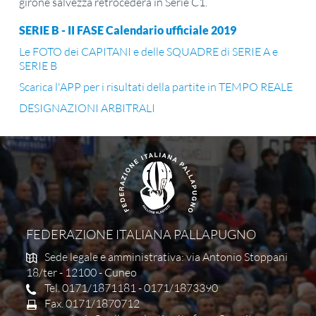
girone salvezza retrocederà in Serie C1.
SERIE B - II FASE Calendario ufficiale 2019
Le FOTO dei CAPITANI e delle SQUADRE di SERIE A e
SERIE B
Scarica l'APP per i risultati della partite in TEMPO REALE
DESIGNAZIONI ARBITRALI
FEDERAZIONE ITALIANA PALLAPUGNO
Sede legale e amministrativa: via Antonio Stoppani
18/ter - 12100 - Cuneo
Tel. 0171/1871181 - 0171/1873390
Fax. 0171/1870712