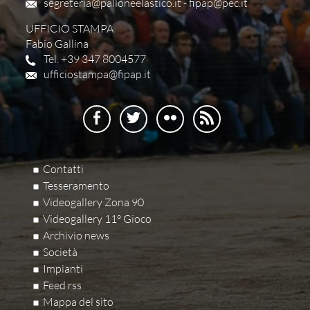
segreteria@palloneelastico.it
-
fipap@pec.it
UFFICIO STAMPA
Fabio Gallina
Tel. +39 347 8004577
ufficiostampa@fipap.it
Contatti
Tesseramento
Videogallery Zona 90
Videogallery 11° Gioco
Archivio news
Società
Impianti
Feed rss
Mappa del sito