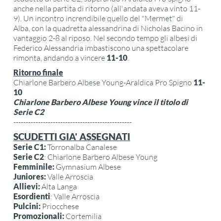
anche nella partita di ritorno (all'andata aveva vinto 11-
9). Un incontro increndibile quello del "Mermet" di
Alba, con la quadretta alessandrina di Nicholas Bacino in
vantaggio 2-8 al riposo. Nel secondo tempo gli albesi di
Federico Alessandria imbastiscono una spettacolare
rimonta, andando a vincere
11-10
.
Ritorno finale
Chiarlone Barbero Albese Young-Araldica Pro Spigno
11-
10
Chiarlone Barbero Albese Young vince il titolo di
Serie C2
------------------------------------------------
SCUDETTI GIA' ASSEGNATI
Serie C1:
Torronalba Canalese
Serie C2
: Chiarlone Barbero Albese Young
Femminile:
Gymnasium Albese
Juniores:
Valle Arroscia
Allievi:
Alta Langa
Esordienti
: Valle Arroscia
Pulcini:
Priocchese
Promozionali:
Cortemilia