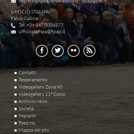
segreteria@palloneelastico.it
-
fipap@pec.it
UFFICIO STAMPA
Fabio Gallina
Tel. +39 347 8004577
ufficiostampa@fipap.it
Contatti
Tesseramento
Videogallery Zona 90
Videogallery 11° Gioco
Archivio news
Società
Impianti
Feed rss
Mappa del sito