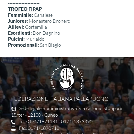
---------------------
TROFEO FIPAP
Femminile:
Canalese
Juniores:
Monastero Dronero
Allievi:
Cortemilia
Esordienti:
Don Dagnino
Pulcini:
Murialdo
Promozionali:
San Biagio
FEDERAZIONE ITALIANA PALLAPUGNO
Sede legale e amministrativa: via Antonio Stoppani
18/ter - 12100 - Cuneo
Tel. 0171/1871181 - 0171/1873390
Fax. 0171/1870712