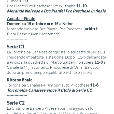
Cuneo
11-0
Bcc Pianfei Pro Paschese-Virtus Langhe
11-10
Morando Neivese e Bcc Pianfei Pro Paschese in finale
Andata - Finale
Domenica 15 ottobre ore 15 a Neive
Morando Neivese-Bcc Pianfei Pro Paschese (
arbitri
:
Piera Basso e Ivan Montanaro)
----------------
Serie C1
La Torronalba Canalese conquista lo scudetto di Serie C1,
chiudendo imbattuta la stagione. Dopo l'11-6 dell'andata
a Priocca, la quadretta di Marco Battaglino supera
11-8
a
Canale la Mgm Surrauto Priocchese di Omar Balocco,
dopo un primo tempo equilibrato e chiuso sul 5-5.
Ritorno finale
Torronalba Canalese-Mgm Surrauto Priocchese
11-8
Torronalba Canalese vince il titolo di Serie C1
----------------
Serie C2
La Chiarlone Barbero Albese Young si aggiudica lo
scudetto di Serie C2, superando l’Araldica Pro Spigno