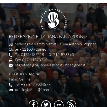
FEDERAZIONE ITALIANA PALLAPUGNO
Sede legale e amministrativa: via Antonio Stoppani
18/ter - 12100 - Cuneo
Tel. 0171/1871181 - 0171/1873390
Fax. 0171/1870712
segreteria@palloneelastico.it
-
fipap@pec.it
UFFICIO STAMPA
Fabio Gallina
Tel. +39 347 8004577
ufficiostampa@fipap.it