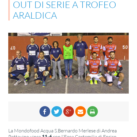
OUT DI SERIE A TROFEO
ARALDICA
La Mondofood Acqua S.Bernardo Merlese di Andrea
Pettavino vince
11-6
con l'Egea Cortemilia di Enrico