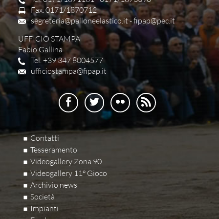
Fax. 0171/1870712
segreteria@palloneelastico.it
-
fipap@pec.it
UFFICIO STAMPA
Fabio Gallina
Tel. +39 347 8004577
ufficiostampa@fipap.it
Contatti
Tesseramento
Videogallery Zona 90
Videogallery 11° Gioco
Archivio news
Società
Impianti