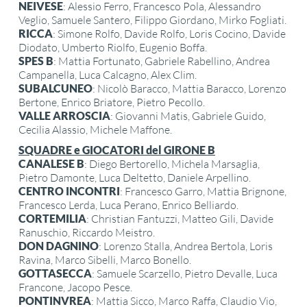
NEIVESE
: Alessio Ferro, Francesco Pola, Alessandro
Veglio, Samuele Santero, Filippo Giordano, Mirko Fogliati.
RICCA
: Simone Rolfo, Davide Rolfo, Loris Cocino, Davide
Diodato, Umberto Riolfo, Eugenio Boffa.
SPES B
: Mattia Fortunato, Gabriele Rabellino, Andrea
Campanella, Luca Calcagno, Alex Clim.
SUBALCUNEO
: Nicolò Baracco, Mattia Baracco, Lorenzo
Bertone, Enrico Briatore, Pietro Pecollo.
VALLE ARROSCIA
: Giovanni Matis, Gabriele Guido,
Cecilia Alassio, Michele Maffone.
SQUADRE e GIOCATORI del GIRONE B
CANALESE B
: Diego Bertorello, Michela Marsaglia,
Pietro Damonte, Luca Deltetto, Daniele Arpellino.
CENTRO INCONTRI
: Francesco Garro, Mattia Brignone,
Francesco Lerda, Luca Perano, Enrico Belliardo.
CORTEMILIA
: Christian Fantuzzi, Matteo Gili, Davide
Ranuschio, Riccardo Meistro.
DON DAGNINO
: Lorenzo Stalla, Andrea Bertola, Loris
Ravina, Marco Sibelli, Marco Bonello.
GOTTASECCA
: Samuele Scarzello, Pietro Devalle, Luca
Francone, Jacopo Pesce.
PONTINVREA
: Mattia Sicco, Marco Raffa, Claudio Vio,