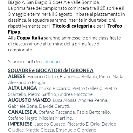
Biagio A, San Biagio B, Spes A e Valle Bormida.
La prima fase del campionato comincerà tra il 28 aprile e il
3 maggio e terminerà il 3 agosto.
In base al piazzamento in
classifica, le squadre saranno inserite in due tabelloni,
rispettivamente per il
Titolo di categoria
e per il
Trofeo
Fipap
.
Alla
Coppa Italia
saranno ammesse le prime classificate
di ciascun girone al termine della prima fase di
campionato.
Scarica il pdf dei
calendari
SQUADRE e GIOCATORI del GIRONE A
ALBESE
: Federico Gatto, Francesco Bellanti, Pietro Nada,
Alessandro Proglio.
ALTA LANGA
: Mirko Piccardo, Pietro Gallesio, Pietro
Scarzello, Pietro Saffirio, Andrea Mozzone.
AUGUSTO MANZO
: Luca Alossa, Andrea Penna,
Gabriele Bona, Davide Cerutti.
CANALESE A
: Stefano Faccenda, Fabio Bertorello,
Stefano Negro, Nicolas Martino.
IMPERIESE
: Jacopo Guasco, Riccardo D’Orio, Davide
Giudice, Mattia Clozza, Emanuele Giordano.