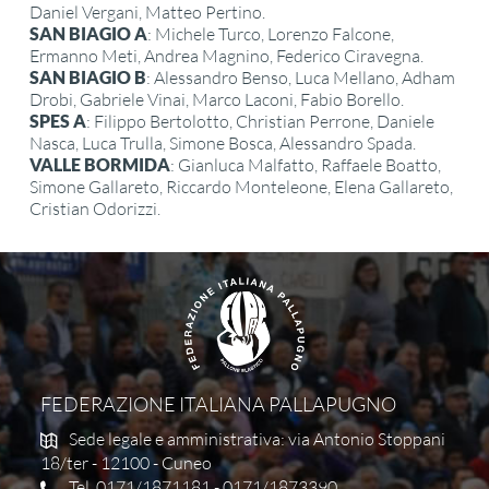
Daniel Vergani, Matteo Pertino.
SAN BIAGIO A
: Michele Turco, Lorenzo Falcone,
Ermanno Meti, Andrea Magnino, Federico Ciravegna.
SAN BIAGIO B
: Alessandro Benso, Luca Mellano, Adham
Drobi, Gabriele Vinai, Marco Laconi, Fabio Borello.
SPES A
: Filippo Bertolotto, Christian Perrone, Daniele
Nasca, Luca Trulla, Simone Bosca, Alessandro Spada.
VALLE BORMIDA
: Gianluca Malfatto, Raffaele Boatto,
Simone Gallareto, Riccardo Monteleone, Elena Gallareto,
Cristian Odorizzi.
FEDERAZIONE ITALIANA PALLAPUGNO
Sede legale e amministrativa: via Antonio Stoppani
18/ter - 12100 - Cuneo
Tel. 0171/1871181 - 0171/1873390