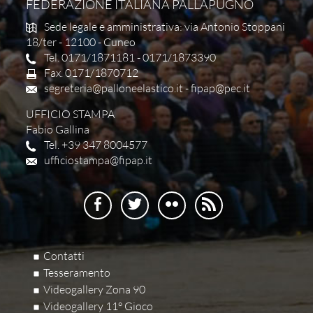
FEDERAZIONE ITALIANA PALLAPUGNO
Sede legale e amministrativa: via Antonio Stoppani
18/ter - 12100 - Cuneo
Tel. 0171/1871181 - 0171/1873390
Fax. 0171/1870712
segreteria@palloneelastico.it
-
fipap@pec.it
UFFICIO STAMPA
Fabio Gallina
Tel. +39 347 8004577
ufficiostampa@fipap.it
Contatti
Tesseramento
Videogallery Zona 90
Videogallery 11° Gioco