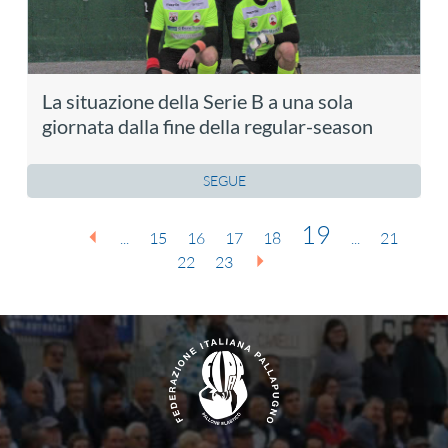
La situazione della Serie B a una sola
giornata dalla fine della regular-season
SEGUE
19
...
15
16
17
18
...
21
22
23