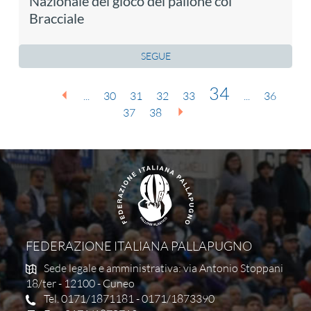
Nazionale del gioco del pallone col
Bracciale
SEGUE
34
...
30
31
32
33
...
36
37
38
FEDERAZIONE ITALIANA PALLAPUGNO
Sede legale e amministrativa: via Antonio Stoppani
18/ter - 12100 - Cuneo
Tel. 0171/1871181 - 0171/1873390