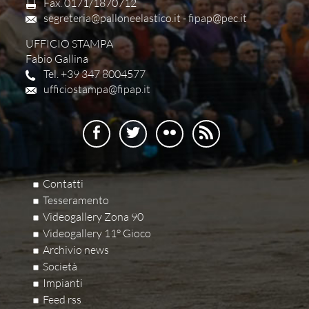
Fax. 0171/1870712
segreteria@palloneelastico.it
-
fipap@pec.it
UFFICIO STAMPA
Fabio Gallina
Tel. +39 347 8004577
ufficiostampa@fipap.it
Contatti
Tesseramento
Videogallery Zona 90
Videogallery 11° Gioco
Archivio news
Società
Impianti
Feed rss