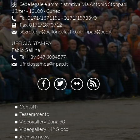
Sede legale e amministrativa: via Antonio Stoppani
18/ter - 12100 - Cuneo
Tel. 0171/1871181 - 0171/1873390
Fax. 0171/1870712
segreteria@palloneelastico.it
-
fipap@pec.it
UFFICIO STAMPA
Fabio Gallina
Tel. +39 347 8004577
ufficiostampa@fipap.it
Contatti
Tesseramento
Videogallery Zona 90
Videogallery 11° Gioco
Archivio news