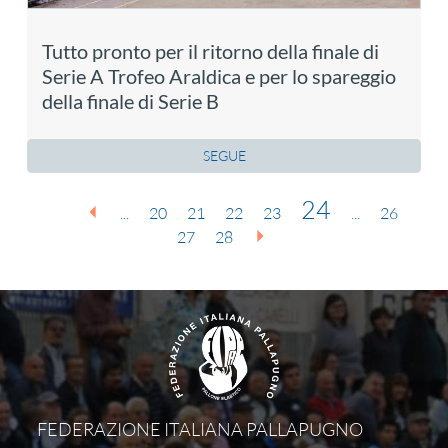
Tutto pronto per il ritorno della finale di
Serie A Trofeo Araldica e per lo spareggio
della finale di Serie B
SEGUE
24
...
20
21
22
23
...
26
27
28
FEDERAZIONE ITALIANA PALLAPUGNO