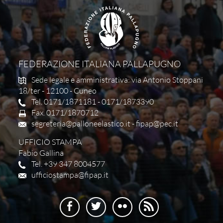
FEDERAZIONE ITALIANA PALLAPUGNO
Sede legale e amministrativa: via Antonio Stoppani
18/ter - 12100 - Cuneo
Tel. 0171/1871181 - 0171/1873390
Fax. 0171/1870712
segreteria@palloneelastico.it
-
fipap@pec.it
UFFICIO STAMPA
Fabio Gallina
Tel. +39 347 8004577
ufficiostampa@fipap.it