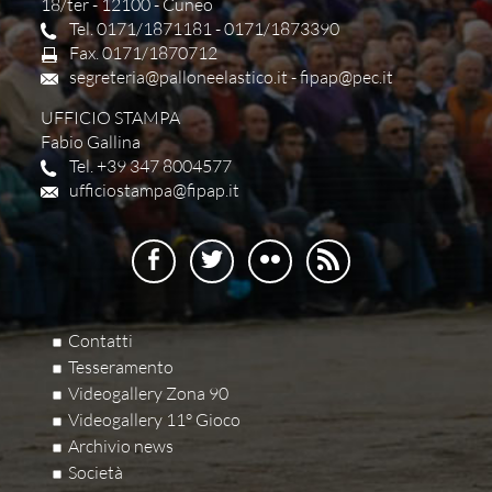
18/ter - 12100 - Cuneo
Tel. 0171/1871181 - 0171/1873390
Fax. 0171/1870712
segreteria@palloneelastico.it
-
fipap@pec.it
UFFICIO STAMPA
Fabio Gallina
Tel. +39 347 8004577
ufficiostampa@fipap.it
Contatti
Tesseramento
Videogallery Zona 90
Videogallery 11° Gioco
Archivio news
Società